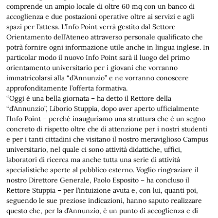
comprende un ampio locale di oltre 60 mq con un banco di
accoglienza e due postazioni operative oltre ai servizi e agli
spazi per l’attesa. L’Info Point verrà gestito dal Settore
Orientamento dell’Ateneo attraverso personale qualificato che
potrà fornire ogni informazione utile anche in lingua inglese. In
particolar modo il nuovo Info Point sarà il luogo del primo
orientamento universitario per i giovani che vorranno
immatricolarsi alla “d’Annunzio” e ne vorranno conoscere
approfonditamente l’offerta formativa.
“Oggi è una bella giornata – ha detto il Rettore della
“d’Annunzio”, Liborio Stuppia, dopo aver aperto ufficialmente
l’Info Point – perché inauguriamo una struttura che è un segno
concreto di rispetto oltre che di attenzione per i nostri studenti
e per i tanti cittadini che visitano il nostro meraviglioso Campus
universitario, nel quale ci sono attività didattiche, uffici,
laboratori di ricerca ma anche tutta una serie di attività
specialistiche aperte al pubblico esterno. Voglio ringraziare il
nostro Direttore Generale, Paolo Esposito – ha concluso il
Rettore Stuppia – per l’intuizione avuta e, con lui, quanti poi,
seguendo le sue preziose indicazioni, hanno saputo realizzare
questo che, per la d’Annunzio, è un punto di accoglienza e di